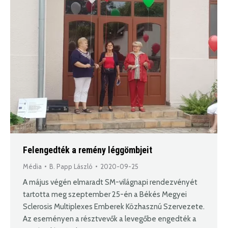
Felengedték a remény léggömbjeit
Média
B. Papp László
2020-09-25
A május végén elmaradt SM-világnapi rendezvényét
tartotta meg szeptember 25-én a Békés Megyei
Sclerosis Multiplexes Emberek Közhasznú Szervezete.
Az eseményen a résztvevők a levegőbe engedték a