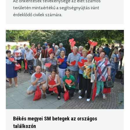
Az önkéntesek tevékenysége az élet számos
területén mintaértékű a segítségnyújtás iránt
érdeklődő civilek számára.
Békés megyei SM betegek az országos
találkozón