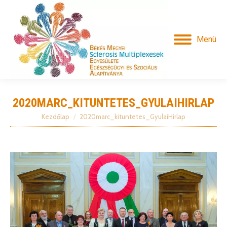
Menü
2020MARC_KITUNTETES_GYULAIHIRLAP
Kezdőlap
2020marc_kituntetes_GyulaiHirlap
Itt vagy: