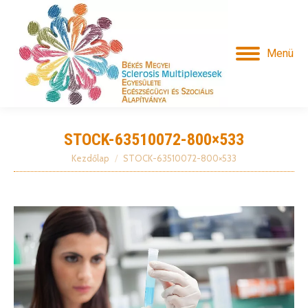
Menü
STOCK-63510072-800×533
Kezdőlap
STOCK-63510072-800×533
Itt vagy: