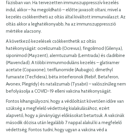
fázisban van. Ha tervezetten immunszuppresszív kezelés
indul, akkor – ha megoldható – előtte javasolt oltani, mivel a
kezelés csökkentheti az oltás által kiváltott immunválaszt. Az
oltás akkor a leghatékonyabb, ha az immunszuppresszió
mértéke alacsony.
A következő kezelések csökkenthetik az oltás
hatékonyságát: ocrelizumab (Ocrevus), fingolimod (Gilenya),
siponimod (Mayzent), alemtuzumab (Lemtrada) és cladribine
(Mavenclad). A többi immunmoduláns kezelés – glatiramer
acetate (Copaxone), teriflunomide (Aubagio), dimethyl
fumarate (Tecfidera), béta interferonok (Rebif, Betaferon,
Avonex, Plegridy) és natalizumab (Tysabri) – valószínűleg nem
befolyásolja a COVID-19 elleni vakcina hatékonyságát.
Fontos kihangsúlyozni, hogy a védőoltást követően időre van
szükség a megfelelő védettség kialakulásához, ezért
alapvető, hogy a járványügyi előírásokat betartsuk. A vakcinák
második dózisa után legalább 7 nappal alakul ki a megfelelő
védettség. Fontos tudni, hogy ugyan a vakcina véd a