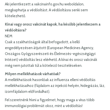
Aki jelentkezett a vakcinainfo.gov.hu weboldalon,
megkaphatja a védőoltást. A védőoltásra senki sem
kötelezhető.
Kínai vagy orosz vakcinát kapok, ha később jelentkezem a
védőoltásra?
NEM
Csak a szakhatóságok által befogadott, a kellő
engedélyezésen átjutott (European Medicines Agency,
Országos Gyógyszerészeti és Élelmezés-egészségügyi
Intézet) védőoltás lesz elérhető. A kínai és orosz vakcinák
még nem jutottak túl a kötelező teszteléseken.
Milyen mellékhatások várhatóak?
A mellékhatások hasonlóak az influenza elleni védőoltás
mellékhatásaihoz (fájdalom az injekció helyén, hidegrázás, láz,
izomfájdalom előfordulhat).
Fel szeretnénk hívni a figyelmet, hogy maga a vírus több
immunológiai problémát okoz, mint a védőoltás!