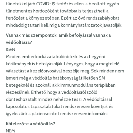
tünetekkel járó COVID-19 fertőzés ellen, a beoltott egyén
tünetmentes hordozóként továbbra is terjesztheti a
fertőzést a környezetében. Ezért az óvó rendszabályokat
mindaddig tartani kell, míg a kormányhatározatok javasolják.
Vannak más szempontok, amik befolyással vannak a
védőoltásra?
IGEN
Minden ember kockázata különbözik és azt egyéni
körülmények is befolyásolják. Lényeges, hogy a megfelelő
választást a kezelőorvosával beszélje meg. Sok minden nem
ismert még a védőoltás hatékonyságát illetően SM
betegeknél és azoknál, akik immunmoduláns terápiában
részesülnek. Érthető, hogy a védőoltásról szóló
döntéshozatalt mindez nehézzé teszi. A védőoltással
kapcsolatos tapasztalatokat rendszeresen követjük és
igyekszünk a pácienseinket rendszeresen informálni.
Kötelező-e a védőoltás?
NEM