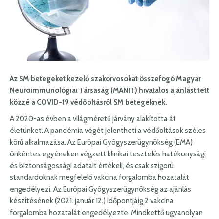
Az SM betegeket kezelő szakorvosokat összefogó Magyar
Neuroimmunológiai Társaság (MANIT) hivatalos ajánlást tett
közzé a COVID-19 védőoltásról SM betegeknek.
A 2020-as évben a világméretű járvány alakította át
életünket. A pandémia végét jelentheti a védőoltások széles
körű alkalmazása. Az Európai Gyógyszerügynökség (EMA)
önkéntes egyéneken végzett klinikai tesztelés hatékonysági
és biztonságossági adatait értékeli, és csak szigorú
standardoknak megfelelő vakcina forgalomba hozatalát
engedélyezi. Az Európai Gyógyszerügynökség az ajánlás
készítésének (2021. január 12.) időpontjáig 2 vakcina
forgalomba hozatalát engedélyezte. Mindkettő ugyanolyan