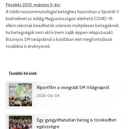
Frissítés 2021. március 5-én:
A többi neuroimmunológiai beteghez hasonlóan a Sputnik V
kivételével az eddig Magyarországon elérhető COVID-19
elleni vakcinák beadhatók sclerosis multpilexes betegeknek,
ha betegségük nem aktív (nem zajlik éppen relapszusuk).
Bizonyos SM terápiáknál a korábban leírt megfontolások
továbbra is érvényesek.
További híreink
Riportfilm a visegrádi SM Világnapról
2026-06-04
Egy gyógyíthatatlan beteg is törekedhet
egészségre