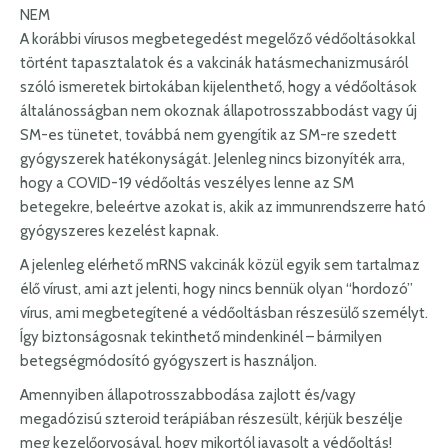
NEM
A korábbi vírusos megbetegedést megelőző védőoltásokkal
történt tapasztalatok és a vakcinák hatásmechanizmusáról
szóló ismeretek birtokában kijelenthető, hogy a védőoltások
általánosságban nem okoznak állapotrosszabbodást vagy új
SM-es tünetet, továbbá nem gyengítik az SM-re szedett
gyógyszerek hatékonyságát. Jelenleg nincs bizonyíték arra,
hogy a COVID-19 védőoltás veszélyes lenne az SM
betegekre, beleértve azokat is, akik az immunrendszerre ható
gyógyszeres kezelést kapnak.
A jelenleg elérhető mRNS vakcinák közül egyik sem tartalmaz
élő vírust, ami azt jelenti, hogy nincs bennük olyan “hordozó”
vírus, ami megbetegítené a védőoltásban részesülő személyt.
Így biztonságosnak tekinthető mindenkinél – bármilyen
betegségmódosító gyógyszert is használjon.
Amennyiben állapotrosszabbodása zajlott és/vagy
megadózisú szteroid terápiában részesült, kérjük beszélje
meg kezelőorvosával, hogy mikortól javasolt a védőoltás!