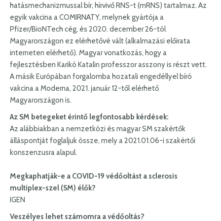
hatásmechanizmussal bír, hírvivő RNS-t (mRNS) tartalmaz. Az
egyik vakcina a COMIRNATY, melynek gyártója a
Pfizer/BioNTech cég, és 2020. december 26-tól
Magyarországon ez elérhetővé vált (alkalmazási előirata
interneten elérhető). Magyar vonatkozás, hogy a
fejlesztésben Karikó Katalin professzor asszony is részt vett.
A másik Európában forgalomba hozatali engedéllyel bíró
vakcina a Moderna, 2021. január 12-től elérhető
Magyarországon is.
Az SM betegeket érintő legfontosabb kérdések:
Az alábbiakban a nemzetközi és magyar SM szakértők
álláspontját foglaljuk össze, mely a 2021.01.06-i szakértői
konszenzusra alapul.
Megkaphatják-e a COVID-19 védőoltást a sclerosis
multiplex-szel (SM) élők?
IGEN
Veszélyes lehet számomra a védőoltás?