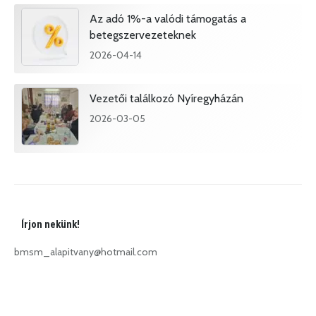
Az adó 1%-a valódi támogatás a
betegszervezeteknek
2026-04-14
Vezetői találkozó Nyíregyházán
2026-03-05
Írjon nekünk!
bmsm_alapitvany@hotmail.com