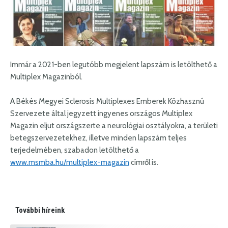
Immár a 2021-ben legutóbb megjelent lapszám is letölthető a
Multiplex Magazinból.
A Békés Megyei Sclerosis Multiplexes Emberek Közhasznú
Szervezete által jegyzett ingyenes országos Multiplex
Magazin eljut országszerte a neurológiai osztályokra, a területi
betegszervezetekhez, illetve minden lapszám teljes
terjedelmében, szabadon letölthető a
www.msmba.hu/multiplex-magazin
címről is.
További híreink