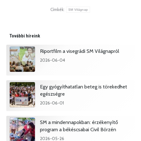
Címkék:
SM Világnap
További híreink
Riportfilm a visegrádi SM Világnapról
2026-06-04
Egy gyógyíthatatlan beteg is törekedhet
egészségre
2026-06-01
SM a mindennapokban: érzékenyítő
program a békéscsabai Civil Börzén
2026-05-26