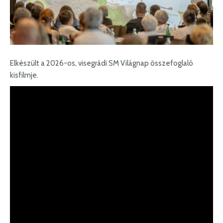
Elkészült a 2026-os, visegrádi SM Világnap összefoglaló
kisfilmje.