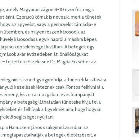
ge, amely Magyarországon 8-10 ezer főt, míg a
ert érint. Ezerarcú kórnak is nevezik, mert a tünetek
ogy az agyvelőt, vagy a gerincvelőt támadja-e
n ütemben, és milyen részen károsodik az
hüvely károsodása egyik napról a másikra képes
ár járásképtelenséget kiváltani. A betegek egy
íg mások akár évtizedeken át, önállóságukat
 – fejtette ki Fazekasné Dr. Magda Erzsébet az
nleg nincs ismert gyógymódja, a tünetek lassítására
rányuló kezelések léteznek csak. Fontos felhívni rá a
s esemény, hiszen a mozgalom éves kampányát
mpány a betegség láthatatlan tüneteire hívja fel a
hiteket és felhívják a figyelmet arra, hogy hogyan
elelő segítséget nyújtani.
ap a Harruckern János szakgimnáziumban az
 megtapasztalhatják a betegek életérzéseit, a