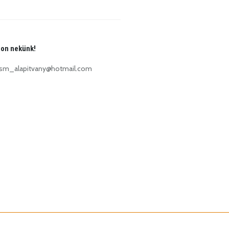
jon nekünk!
m_alapitvany@hotmail.com