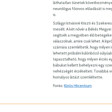
láthatatlan tünetek következményei
neurológus főorvos előadását is me
is.
Szilágyi Istvánné Kriszti és Szeker
mesélt. A két nővér a Békés Megyei
segítsék a megyében élő betegeket.
válaszolnak, amire csak lehet. A k
számára szemléltetik, hogy milyen is
lehetett próbálni különböző súlyúak
tapasztalható, hogy milyen érzés e
bábukat kellett behelyezni egy sze
nehézségét érzékelteti. Továbbá vol
homályos látást szemléltette.
Forrás:
Körös Hírcentrum