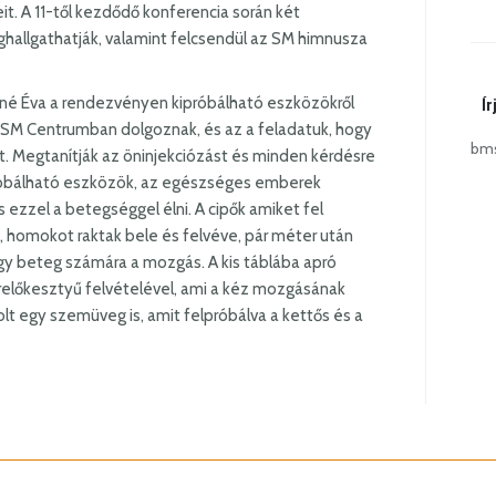
t. A 11-től kezdődő konferencia során két
ghallgathatják, valamint felcsendül az SM himnusza
esné Éva a rendezvényen kipróbálható eszközökről
Ír
 SM Centrumban dolgoznak, és az a feladatuk, hogy
bms
 Megtanítják az öninjekciózást és minden kérdésre
ipróbálható eszközök, az egészséges emberek
 ezzel a betegséggel élni. A cipők amiket fel
, homokot raktak bele és felvéve, pár méter után
gy beteg számára a mozgás. A kis táblába apró
relőkesztyű felvételével, ami a kéz mozgásának
t egy szemüveg is, amit felpróbálva a kettős és a