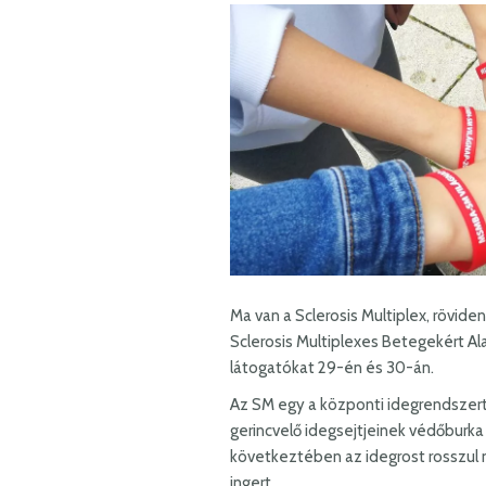
Ma van a Sclerosis Multiplex, rövide
Sclerosis Multiplexes Betegekért A
látogatókat 29-én és 30-án.
Az SM egy a központi idegrendszer
gerincvelő idegsejtjeinek védőburk
következtében az idegrost rosszul 
ingert.