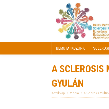
BEMUTATKOZUNK
SCLEROSI
BEMUTATKOZUNK
SCLEROSI
A SCLEROSIS
GYULÁN
Kezdőlap
Média
A Sclerosis Multip
Itt vagy: