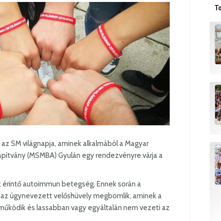
To
n az SM világnapja, aminek alkalmából a Magyar
lapítvány (MSMBA) Gyulán egy rendezvényre várja a
t érintő autoimmun betegség. Ennek során a
a az úgynevezett velőshüvely megbomlik, aminek a
működik és lassabban vagy egyáltalán nem vezeti az