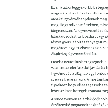
Ez a fiatalkor leggyakoribb betegsé
világon körülbelül 2 és félmillió emb
annak függvényében jelennek meg, h
meg. Hogy milyen mértékben, milye
idegrendszer. Az úgynevezett velős
látáskárosodást, zsibbadást vagy ak
részét gyors leépülés fenyegeti, m
megőrizve együtt élhetnek az SM-el
Alapítvány ügyvezető titkára.
Ennek a neurotikus betegségnek jele
valamint az életfunkciók javítására i
figyelmet és a világnap egy fonto
szervezik erre a napra. A mostani ka
figyelmet, hogy elhessegessék a tév
lehet az ilyen betegek számára megf
A rendezvényen az érdeklődők holn
érzékenyítő programok segítségével