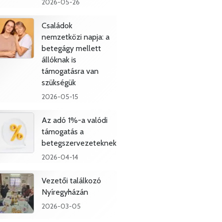
2026-05-26
Családok
nemzetközi napja: a
betegágy mellett
állóknak is
támogatásra van
szükségük
2026-05-15
Az adó 1%-a valódi
támogatás a
betegszervezeteknek
2026-04-14
Vezetői találkozó
Nyíregyházán
2026-03-05