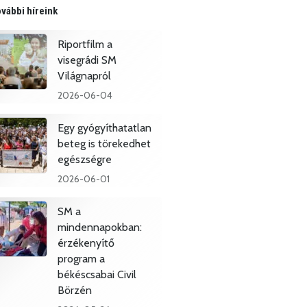
vábbi híreink
Riportfilm a
visegrádi SM
Világnapról
2026-06-04
Egy gyógyíthatatlan
beteg is törekedhet
egészségre
2026-06-01
SM a
mindennapokban:
érzékenyítő
program a
békéscsabai Civil
Börzén