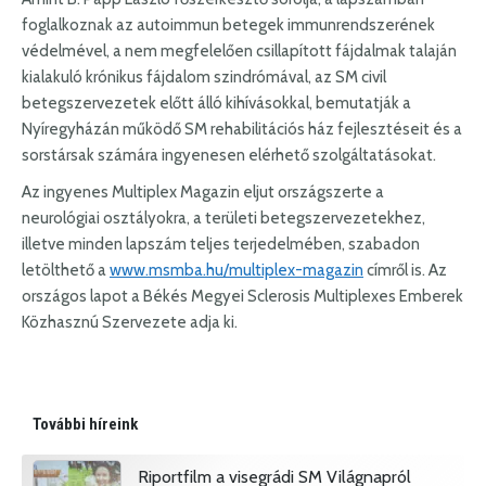
foglalkoznak az autoimmun betegek immunrendszerének
védelmével, a nem megfelelően csillapított fájdalmak talaján
kialakuló krónikus fájdalom szindrómával, az SM civil
betegszervezetek előtt álló kihívásokkal, bemutatják a
Nyíregyházán működő SM rehabilitációs ház fejlesztéseit és a
sorstársak számára ingyenesen elérhető szolgáltatásokat.
Az ingyenes Multiplex Magazin eljut országszerte a
neurológiai osztályokra, a területi betegszervezetekhez,
illetve minden lapszám teljes terjedelmében, szabadon
letölthető a
www.msmba.hu/multiplex-magazin
címről is. Az
országos lapot a Békés Megyei Sclerosis Multiplexes Emberek
Közhasznú Szervezete adja ki.
További híreink
Riportfilm a visegrádi SM Világnapról