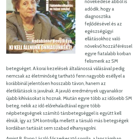
növekedése abból is
adódik, hogy a
diagnosztika
fejlődésével és az
egészségügyi
ellátásokhoz való
növekvő hozzáféréssel
egyre fiatalabb korban
felismerik az SM
betegséget. A korai kezelések általánossá válásával pedig
nemcsak az életminőség tartható fenn nagyobb eséllyel a
korábbinál jelentősen hosszabb távon, hanem az
életkilátások is javulnak. A javuló eredmények ugyanakkor
újabb kihívásokat is hoznak. Miután egyre több az idősebb SM
beteg, nekik az idő előrehaladtával egyre több
népbetegségnek számító társbetegséggel is együtt kell
élniük, így az SM kontrollja mellett a társuló más betegségek
kordában tartását sem szabad elhanyagolni.
Amint B. Papp László főszerkesztő sorolja, a lapszámban