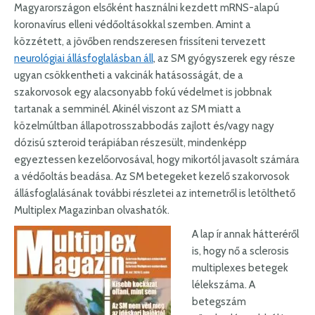
Magyarországon elsőként használni kezdett mRNS-alapú
koronavírus elleni védőoltásokkal szemben. Amint a
közzétett, a jövőben rendszeresen frissíteni tervezett
neurológiai állásfoglalásban áll
, az SM gyógyszerek egy része
ugyan csökkentheti a vakcinák hatásosságát, de a
szakorvosok egy alacsonyabb fokú védelmet is jobbnak
tartanak a semminél. Akinél viszont az SM miatt a
közelmúltban állapotrosszabbodás zajlott és/vagy nagy
dózisú szteroid terápiában részesült, mindenképp
egyeztessen kezelőorvosával, hogy mikortól javasolt számára
a védőoltás beadása. Az SM betegeket kezelő szakorvosok
állásfoglalásának további részletei az internetről is letölthető
Multiplex Magazinban olvashatók.
A lap ír annak hátteréről
is, hogy nő a sclerosis
multiplexes betegek
lélekszáma. A
betegszám