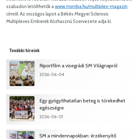
szabadon letölthetők a
www.msmba.hu/multiplex-magazin
címről. Az országos lapot a Békés Megyei Sclerosis
Multiplexes Emberek Közhasznú Szervezete adja ki.
További híreink
Riportfilm a visegrádi SM Világnapról
2026-06-04
Egy gyógyíthatatlan beteg is törekedhet
egészségre
2026-06-01
SM a mindennapokban: érzékenyítő