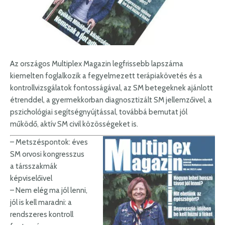
Az országos Multiplex Magazin legfrissebb lapszáma
kiemelten foglalkozik a fegyelmezett terápiakövetés és a
kontrollvizsgálatok fontosságával, az SM betegeknek ajánlott
étrenddel, a gyermekkorban diagnosztizált SM jellemzőivel, a
pszichológiai segítségnyújtással, továbbá bemutat jól
működő, aktív SM civil közösségeket is.
– Metszéspontok: éves
SM orvosi kongresszus
a társszakmák
képviselőivel
– Nem elég ma jól lenni,
jól is kell maradni: a
rendszeres kontroll