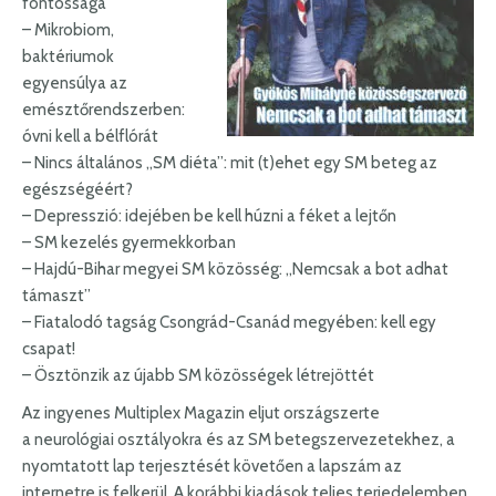
fontossága
– Mikrobiom,
baktériumok
egyensúlya az
emésztőrendszerben:
óvni kell a bélflórát
– Nincs általános „SM diéta”: mit (t)ehet egy SM beteg az
egészségéért?
– Depresszió: idejében be kell húzni a féket a lejtőn
– SM kezelés gyermekkorban
– Hajdú-Bihar megyei SM közösség: „Nemcsak a bot adhat
támaszt”
– Fiatalodó tagság Csongrád-Csanád megyében: kell egy
csapat!
– Ösztönzik az újabb SM közösségek létrejöttét
Az ingyenes Multiplex Magazin eljut országszerte
a neurológiai osztályokra és az SM betegszervezetekhez, a
nyomtatott lap terjesztését követően a lapszám az
internetre is felkerül. A korábbi kiadások teljes terjedelemben,