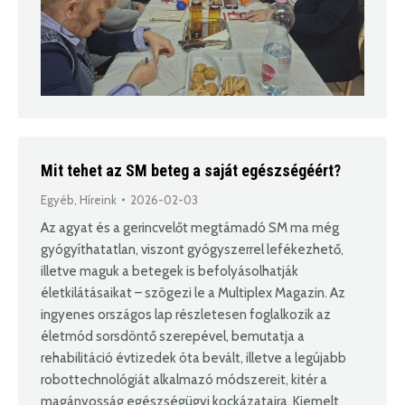
Mit tehet az SM beteg a saját egészségéért?
Egyéb
,
Híreink
2026-02-03
Az agyat és a gerincvelőt megtámadó SM ma még
gyógyíthatatlan, viszont gyógyszerrel lefékezhető,
illetve maguk a betegek is befolyásolhatják
életkilátásaikat – szögezi le a Multiplex Magazin. Az
ingyenes országos lap részletesen foglalkozik az
életmód sorsdöntő szerepével, bemutatja a
rehabilitáció évtizedek óta bevált, illetve a legújabb
robottechnológiát alkalmazó módszereit, kitér a
magányosság egészségügyi kockázataira. Kiemelt