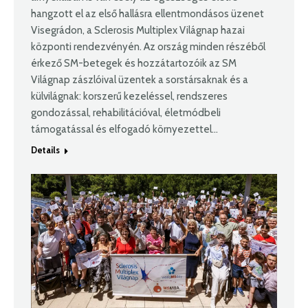
hangzott el az első hallásra ellentmondásos üzenet
Visegrádon, a Sclerosis Multiplex Világnap hazai
központi rendezvényén. Az ország minden részéből
érkező SM-betegek és hozzátartozóik az SM
Világnap zászlóival üzentek a sorstársaknak és a
külvilágnak: korszerű kezeléssel, rendszeres
gondozással, rehabilitációval, életmódbeli
támogatással és elfogadó környezettel…
Details