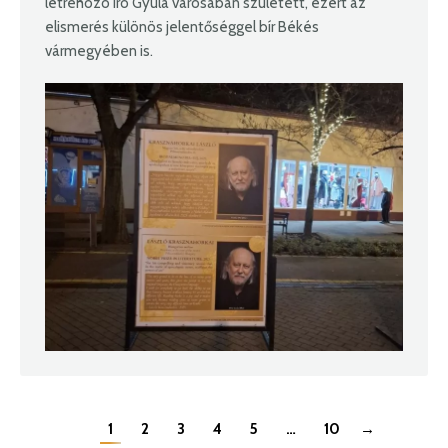
létrehozó író Gyula városában született, ezért az
elismerés különös jelentőséggel bír Békés
vármegyében is.
→
1
2
3
4
5
…
10