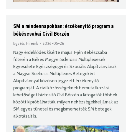
SM a mindennapokban: érzékenyítő program a
békéscsabai Civil Börzén
Egyéb
,
Híreink
2026-05-26
Nagy érdeklődés kísérte május 1-jén Békéscsaba
főterén a Békés Megyei Sclerosis Multiplexesek
Egyesülete Egészségügyi és Szociális Alapítványának
a Magyar Scelrosis Multiplexes Betegekért
Alapítvánnyal közösen jegyzett érzékenyítő
programját. A civil közösségeknek bemutatkozási
lehetőséget biztosító Civil Börzén a látogatók többek
között kipróbálhatták, milyen nehézségekkel járnak az
SM egyes tünetei és megismerhették SM betegek
alkotásait is.