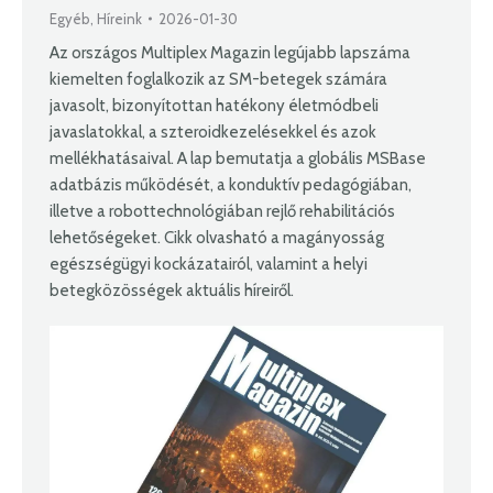
Egyéb
,
Híreink
2026-01-30
Az országos Multiplex Magazin legújabb lapszáma
kiemelten foglalkozik az SM-betegek számára
javasolt, bizonyítottan hatékony életmódbeli
javaslatokkal, a szteroidkezelésekkel és azok
mellékhatásaival. A lap bemutatja a globális MSBase
adatbázis működését, a konduktív pedagógiában,
illetve a robottechnológiában rejlő rehabilitációs
lehetőségeket. Cikk olvasható a magányosság
egészségügyi kockázatairól, valamint a helyi
betegközösségek aktuális híreiről.